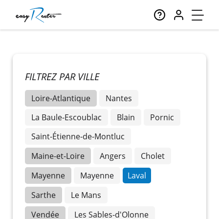
FILTREZ PAR VILLE
Loire-Atlantique
Nantes
La Baule-Escoublac
Blain
Pornic
Saint-Étienne-de-Montluc
Maine-et-Loire
Angers
Cholet
Mayenne
Mayenne
Laval
Sarthe
Le Mans
Vendée
Les Sables-d'Olonne