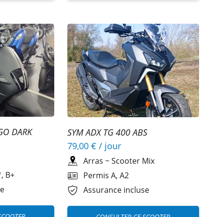
GO DARK
SYM ADX TG 400 ABS
79,00 €
/ jour
Arras
~
Scooter Mix
, B+
Permis A, A2
se
Assurance incluse
SCOOTER
CONSULTER CE SCOOTER