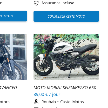
se
Assurance incluse
TE MOTO
CONSULTER CETTE MOTO
DVANCED
MOTO MORINI SEIEMMEZZO 650
STR
89,00 €
/ jour
otors
Roubaix
~
Castel Motos