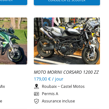
MOTO MORINI CORSARO 1200 ZZ
179,00 €
/ jour
Mix
Roubaix
~
Castel Motos
Permis A
se
Assurance incluse