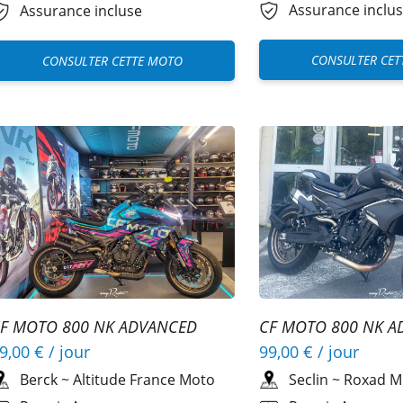
Assurance inclu
Assurance incluse
CONSULTER CET
CONSULTER CETTE MOTO
CF MOTO 800 NK A
F MOTO 800 NK ADVANCED
99,00 €
/ jour
9,00 €
/ jour
Seclin
~
Roxad M
Berck
~
Altitude France Moto