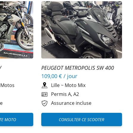
V
PEUGEOT METROPOLIS SW 400
109,00 €
/ jour
 Motos
Lille
~
Moto Mix
Permis A, A2
se
Assurance incluse
TE MOTO
CONSULTER CE SCOOTER