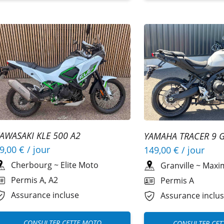
AWASAKI KLE 500 A2
YAMAHA TRACER 9 
9,00 €
/ jour
149,00 €
/ jour
Cherbourg
~
Elite Moto
Granville
~
Maxi
Permis A, A2
Permis A
Assurance incluse
Assurance inclu
CONSULTER CETTE MOTO
CONSULTER CET