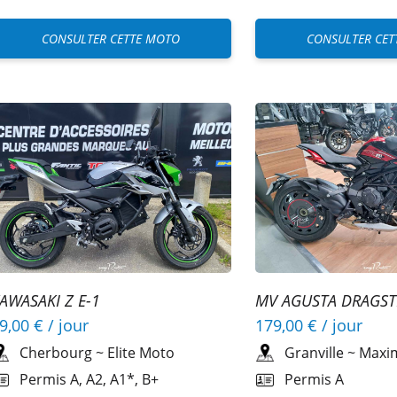
CONSULTER CETTE MOTO
CONSULTER CET
AWASAKI Z E-1
MV AGUSTA DRAGST
9,00 €
/ jour
179,00 €
/ jour
Cherbourg
~
Elite Moto
Granville
~
Maxi
Permis A, A2, A1*, B+
Permis A