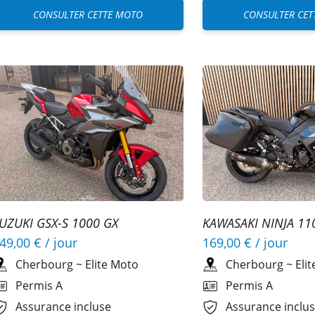
CONSULTER CETTE MOTO
CONSULTER CET
UZUKI GSX-S 1000 GX
KAWASAKI NINJA 11
49,00 €
/ jour
169,00 €
/ jour
Cherbourg
~
Elite Moto
Cherbourg
~
Eli
Permis A
Permis A
Assurance incluse
Assurance inclu