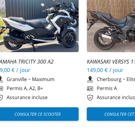
AMAHA TRICITY 300 A2
KAWASAKI VERSYS 1
9,00 €
/ jour
149,00 €
/ jour
Granville
~
Maximum
Cherbourg
~
Eli
Permis A, A2, B+
Permis A
Assurance incluse
Assurance inclu
CONSULTER CE SCOOTER
CONSULTER CET