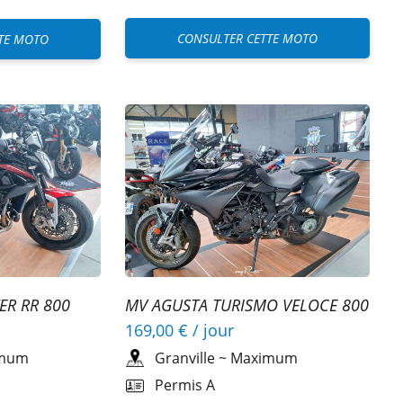
CONSULTER CETTE MOTO
TE MOTO
ER RR 800
MV AGUSTA TURISMO VELOCE 800
LUSSO
169,00 €
/ jour
mum
Granville
~
Maximum
Permis A