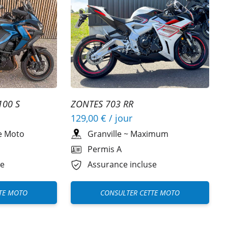
100 S
ZONTES 703 RR
129,00 €
/ jour
te Moto
Granville
~
Maximum
Permis A
se
Assurance incluse
TE MOTO
CONSULTER CETTE MOTO