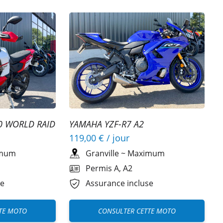
0 WORLD RAID
YAMAHA YZF-R7 A2
119,00 €
/ jour
mum
Granville
~
Maximum
Permis A, A2
se
Assurance incluse
TE MOTO
CONSULTER CETTE MOTO