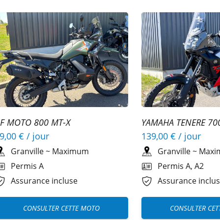
F MOTO 800 MT-X
YAMAHA TENERE 70
A2
9,00 €
/ jour
139,00 €
/ jour
Granville
~
Maximum
Granville
~
Maxi
Permis A
Permis A, A2
Assurance incluse
Assurance inclu
CONSULTER CETTE MOTO
CONSULTER CET