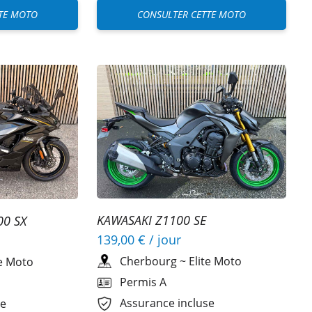
TE MOTO
CONSULTER CETTE MOTO
KAWASAKI Z1100 SE
00 SX
139,00 €
/ jour
Cherbourg
~
Elite Moto
te Moto
Permis A
Assurance incluse
se