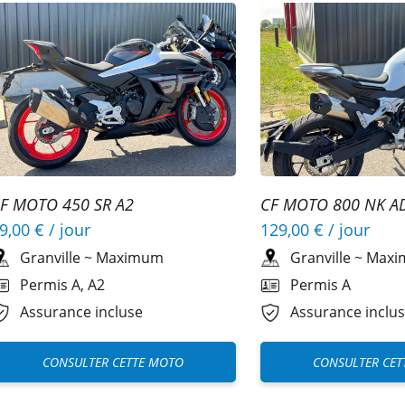
F MOTO 450 SR A2
CF MOTO 800 NK A
9,00 €
/ jour
129,00 €
/ jour
Granville
~
Maximum
Granville
~
Maxi
Permis A, A2
Permis A
Assurance incluse
Assurance inclu
CONSULTER CETTE MOTO
CONSULTER CET