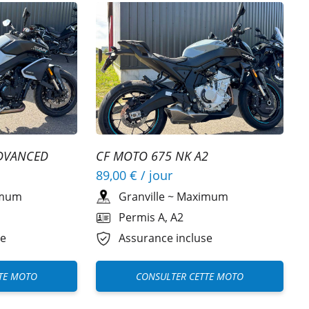
DVANCED
CF MOTO 675 NK A2
89,00 €
/ jour
mum
Granville
~
Maximum
Permis A, A2
se
Assurance incluse
TE MOTO
CONSULTER CETTE MOTO