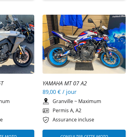
GT
YAMAHA MT 07 A2
89,00 €
/ jour
mum
Granville
~
Maximum
Permis A, A2
se
Assurance incluse
TE MOTO
CONSULTER CETTE MOTO