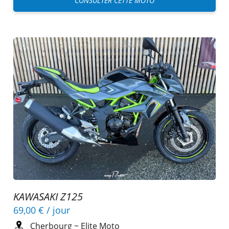
CONSULTER CETTE MOTO
KAWASAKI Z125
69,00 €
/ jour
Cherbourg
~
Elite Moto