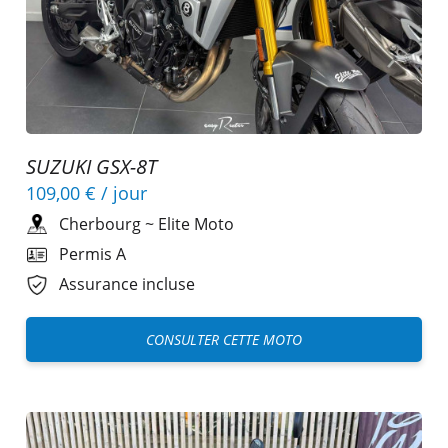
SUZUKI GSX-8T
109,00 €
/ jour
Cherbourg
~
Elite Moto
Permis A
Assurance incluse
CONSULTER CETTE MOTO