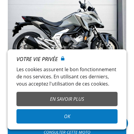
VOTRE VIE PRIVÉE
Les cookies assurent le bon fonctionnement
de nos services. En utilisant ces derniers,
HONDA NC 750 X
vous acceptez l'utilisation de ces cookies.
89,00 €
/ jour
La Rochelle
~
Nouveau Monde
EN SAVOIR PLUS
Permis A
Assurance incluse
OK
CONSULTER CETTE MOTO