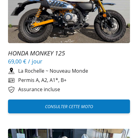
HONDA MONKEY 125
69,00 €
/ jour
La Rochelle
~
Nouveau Monde
Permis A, A2, A1*, B+
Assurance incluse
CONSULTER CETTE MOTO