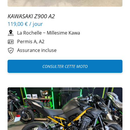
KAWASAKI Z900 A2
119,00 €
/ jour
La Rochelle
~
Millesime Kawa
Permis A, A2
Assurance incluse
CONSULTER CETTE MOTO