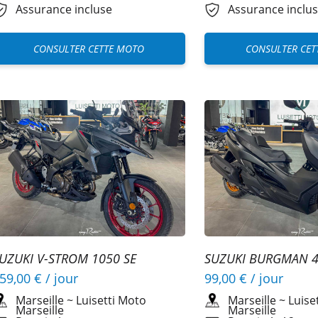
Assurance incluse
Assurance inclu
CONSULTER CETTE MOTO
CONSULTER CET
UZUKI V-STROM 1050 SE
SUZUKI BURGMAN 4
59,00 €
/ jour
99,00 €
/ jour
Marseille
~
Luisetti Moto
Marseille
~
Luise
Marseille
Marseille