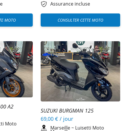
se
Assurance incluse
TE MOTO
CONSULTER CETTE MOTO
00 A2
SUZUKI BURGMAN 125
69,00 €
/ jour
tti Moto
Marseille
~
Luisetti Moto