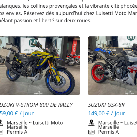
alanques, les collines provençales et la vibrante cité ph
os envies. Réservez dès aujourd’hui chez Luisetti Moto Mar
êlant passion et liberté sur deux roues.
UZUKI V-STROM 800 DE RALLY
SUZUKI GSX-8R
59,00 €
/ jour
149,00 €
/ jour
Marseille
~
Luisetti Moto
Marseille
~
Luise
Marseille
Marseille
Permis A
Permis A