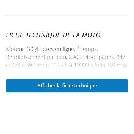
FICHE TECHNIQUE DE LA MOTO
Moteur: 3 Cylindres en ligne, 4 temps,
Refroidissement par eau, 2 ACT, 4 soupapes, 847
cc (78 x 59.1 mm), 115 ch à 10000 tr/min, 8.9 mkg
à 8500 tr/min, Rapport poids / puissance : 1.51
kg/ch
Afficher la fiche technique
Train avant: Fourche télé-hydraulique inversée
réglable de 41 mm, déb : 137 mm, 2 disques,
étrier radiaux 4 pistons
Train arrière: Mono-amortisseur, déb : 130 mm, 1
disque, étrier 1 piston