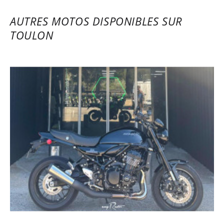
MICHEL
Kawasaki Versys 650 ~ Kawa 83
AUTRES MOTOS DISPONIBLES SUR
Toulon
TOULON
28/03/2025
Accueil très professionnel, grand choix de
modèles. Caution un peu élevée (2400 €)
LAURENT
Kawasaki Ninja H2 SX SE ~ Kawa 83
Toulon
26/08/2024
Très bonne expérience avec JSL83. Ils sont
à l’écoute du client et proposent des
solutions adaptées.