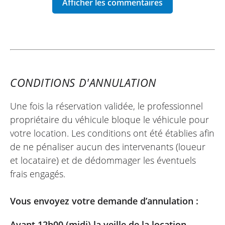
ERIC
Kawasaki Ninja H2 SX SE ~ Kawa 83
Toulon
16/10/2025
Bon accueil chez Kawa Toulon, formalités
CONDITIONS D'ANNULATION
claires et rapides, présentation du
véhicule, et c'est parti pour la journée en
Une fois la réservation validée, le professionnel
duo !
propriétaire du véhicule bloque le véhicule pour
Impeccable !
votre location. Les conditions ont été établies afin
Moto très efficace, mais selles d'origine
de ne pénaliser aucun des intervenants (loueur
très glissantes et machine lourde à manier
et locataire) et de dédommager les éventuels
à mon goût. Moteur linéaire et
frais engagés.
suspensions confortables.
Vous envoyez votre demande d’annulation :
Avant 12h00 (midi) la veille de la location
-