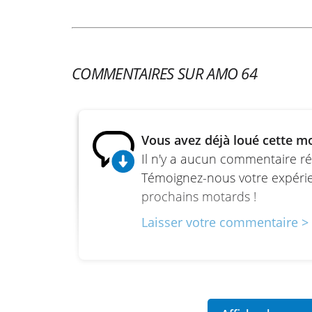
Consommation de carburant : 5,6 l/100 k
Longueur : 2 270 mm
Largeur : 950 mm
COMMENTAIRES SUR AMO 64
Hauteur : 1 490 mm (+40 mm bulle haute)
Hauteur de selle : 840 mm
Poids pleins faits : 257 kg
Vous avez déjà loué cette m
Il n'y a aucun commentaire ré
Réservoir : 21 litres
Témoignez-nous votre expérien
prochains motards !
Laisser votre commentaire >