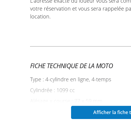
L'adresse exacte du loueur vous sera com
votre réservation et vous sera rappelée pa
location.
FICHE TECHNIQUE DE LA MOTO
Type : 4-cylindre en ligne, 4-temps
Cylindrée : 1099 cc
Alésage x course : 77 x 59 mm
Puissance maxi : 135 ch (99 kW) à 9 000 t
Afficher la fiche
Lubrification : Carter humide, lubrification