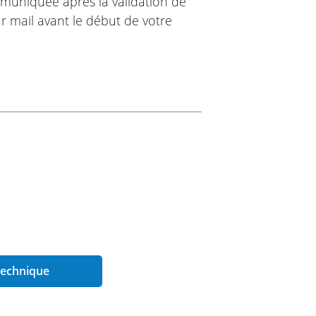
muniquée après la validation de
r mail avant le début de votre
r/min
 technique
 forcée