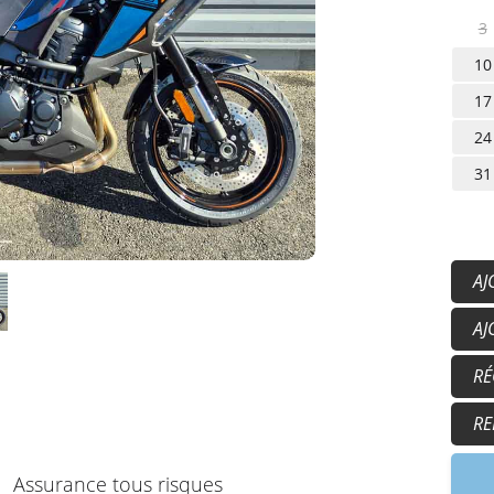
3
10
17
24
31
AJ
Ca
AJ
Ga
50
RÉ
15
17
RE
9h
Assurance tous risques