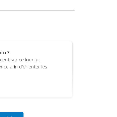
m
oto ?
cent sur ce loueur.
ce afin d'orienter les