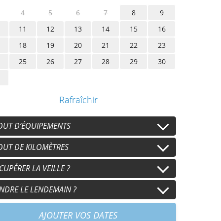
4
5
6
7
8
9
11
12
13
14
15
16
18
19
20
21
22
23
25
26
27
28
29
30
Rafraîchir
OUT D’ÉQUIPEMENTS
sque
OUT DE KILOMÈTRES
Casque secondaire
+
15,00 €
/j
+
15,00 €
/j
nts
Gants secondaires
 km/j
CUPÉRER LA VEILLE ?
100 km/j
+
8,00 €
/j
+
8,00 €
/j
+
30,00 €
/j
+
60,00 €
/j
0 km/j
h15
NDRE LE LENDEMAIN ?
+
90,00 €
/j
+
60,00 €
30
+
60,00 €
AJOUTER VOS DATES