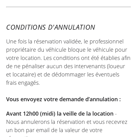
Scooter neuf, concession magnifique,
équipe au top et très arrangeante !
CONDITIONS D'ANNULATION
Une fois la réservation validée, le professionnel
MICHEL
propriétaire du véhicule bloque le véhicule pour
MV Agusta Turismo Veloce 800
votre location. Les conditions ont été établies afin
Lusso ~ Maximum
19/09/2025
de ne pénaliser aucun des intervenants (loueur
et locataire) et de dédommager les éventuels
Le processus de réservation est très
frais engagés.
simple et efficace. Le partenaire loueur
est disponible et attentif. Que du positif,
Vous envoyez votre demande d’annulation :
bravo et merci.
Avant 12h00 (midi) la veille de la location
-
Nous annulerons la réservation et vous recevrez
LIONEL
un bon par email de la valeur de votre
Yamaha Tracer 9 GT+ ~ Maximum