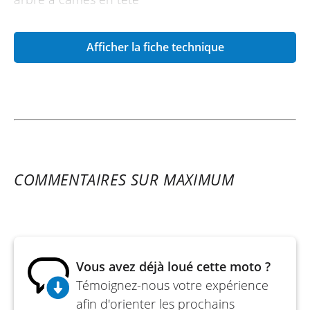
Cylindrée - 890
Afficher la fiche technique
Alésage x course - 78 x 62,1 mm
Taux de compression - 11.5:1
Puissance maximale - 87,5 kW (119 ch) à 10 000
tr/min
Couple maximal - 93,0 Nm (9,5 m.kgf) à 7 000
tr/min
COMMENTAIRES SUR MAXIMUM
Lubrification - Carter humide
Embrayage - À bain d'huile, Multidisque
Allumage - Allumage électronique (TCI)
Vous avez déjà loué cette moto ?
Mise en route - Démarreur électrique
Témoignez-nous votre expérience
Transmission - Prise constante, Six vitesses
afin d'orienter les prochains