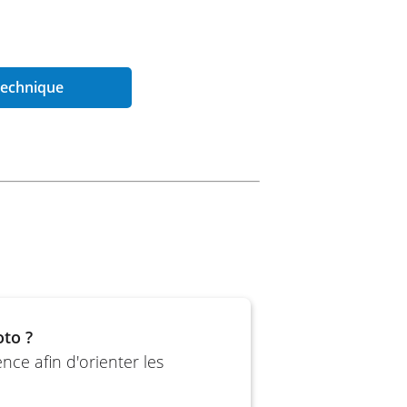
 technique
 (47,5 ch en version A2)
oto ?
ce afin d'orienter les