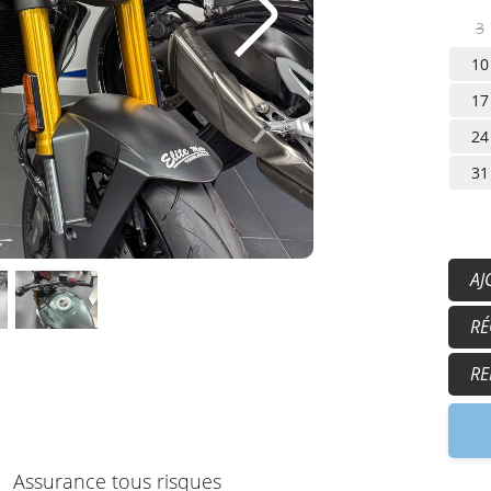
3
10
17
24
31
AJ
50
RÉ
15
17
RE
9h
Assurance tous risques