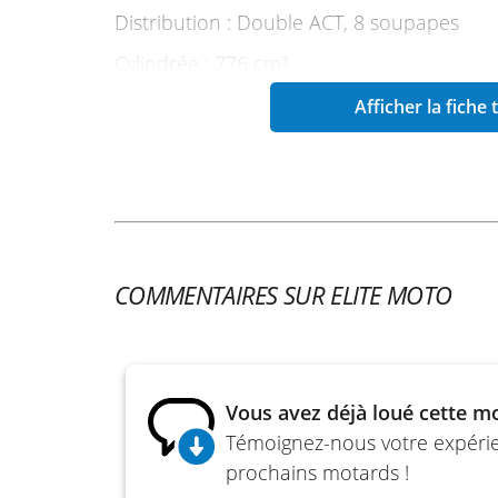
Distribution : Double ACT, 8 soupapes
Cylindrée : 776 cm³
Alésage x Course : 84 x 70 mm
Afficher la fiche
Rapport volumétrique : 11.5 : 1
Puissance annoncée : 83 ch à 8 500 tr/min
Couple annoncé : 78 Nm à 6 800 tr/min
Alimentation : Injection électronique
COMMENTAIRES SUR ELITE MOTO
Démarreur : Électrique
Consommation : 4,2 l/100 km
Émissions CO₂ : 99 g/km
Vous avez déjà loué cette m
Boîte : 6 rapports
Témoignez-nous votre expérien
prochains motards !
Embrayage : Multidisque