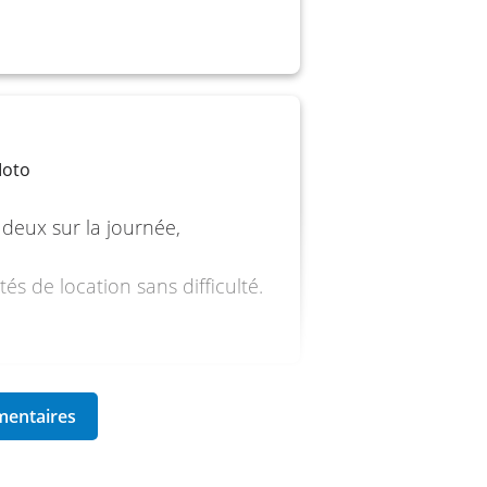
Moto
deux sur la journée,
és de location sans difficulté.
B, ajustable en précharge
 étriers radiaux 4 pistons
 piston
oto