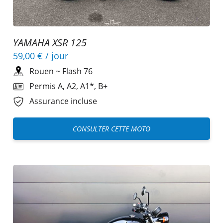
YAMAHA XSR 125
59,00 €
/ jour
Rouen
~
Flash 76
Permis A, A2, A1*, B+
Assurance incluse
CONSULTER CETTE MOTO