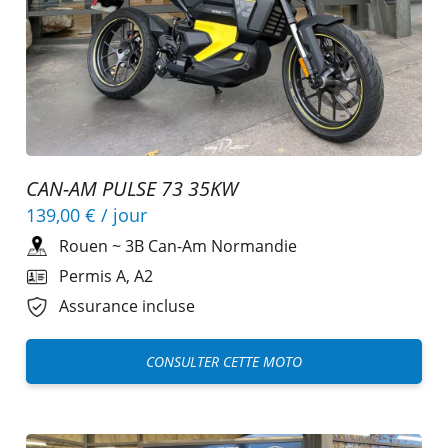
CAN-AM PULSE 73 35KW
139,00 €
/ jour
Rouen
~
3B Can-Am Normandie
Permis A, A2
Assurance incluse
CONSULTER CETTE MOTO