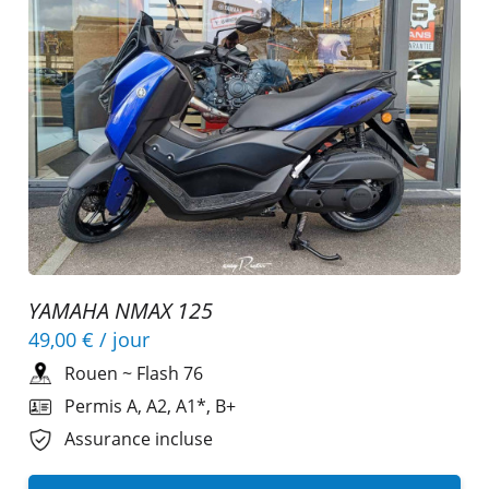
YAMAHA NMAX 125
49,00 €
/ jour
Rouen
~
Flash 76
Permis A, A2, A1*, B+
Assurance incluse