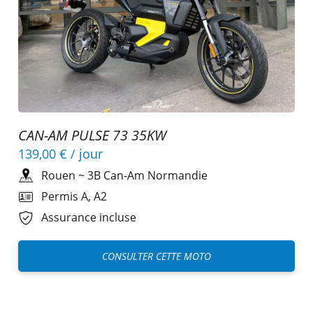
CAN-AM PULSE 73 35KW
139,00 €
/ jour
Rouen
~
3B Can-Am Normandie
Permis A, A2
Assurance incluse
CONSULTER CETTE MOTO