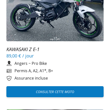
KAWASAKI Z E-1
89,00 €
/ jour
Angers
~
Pro Bike
Permis A, A2, A1*, B+
Assurance incluse
CONSULTER CETTE MOTO