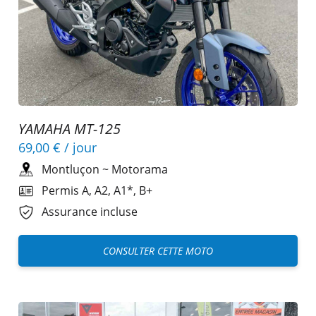
YAMAHA MT-125
69,00 €
/ jour
Montluçon
~
Motorama
Permis A, A2, A1*, B+
Assurance incluse
CONSULTER CETTE MOTO