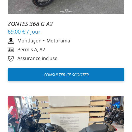
ZONTES 368 G A2
69,00 €
/ jour
Montluçon
~
Motorama
Permis A, A2
Assurance incluse
CONSULTER CE SCOOTER