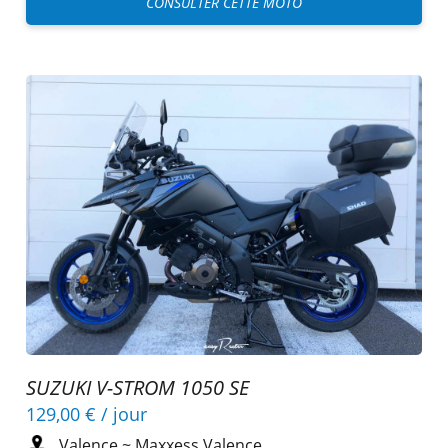
CONSULTER CETTE MOTO
SUZUKI V-STROM 1050 SE
129,00 €
/ jour
Valence
~
Maxxess Valence