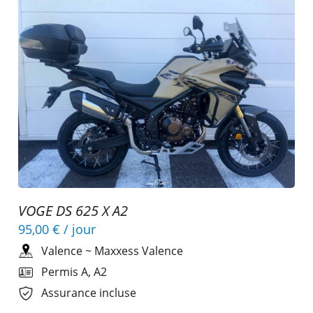
VOGE DS 625 X A2
95,00 €
/ jour
Valence
~
Maxxess Valence
Permis A, A2
Assurance incluse