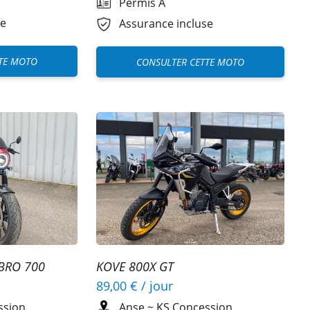
Permis A
se
Assurance incluse
TE MOTO
CONSULTER CETTE MOTO
BRO 700
KOVE 800X GT
89,00 €
/ jour
ssion
Anse
~
KS Concession