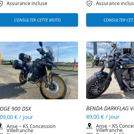
Assurance incluse
Assurance inclu
CONSULTER CETTE MOTO
CONSULTER CET
BENDA DARKFLAG V
OGE 900 DSX
89,00 €
/ jour
09,00 €
/ jour
Anse
~
KS Conce
Anse
~
KS Concession
Villefranche
Villefranche