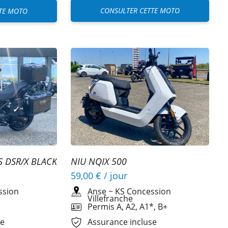
CONSULTER CETTE MOTO
TE MOTO
 DSR/X BLACK
NIU NQIX 500
59,00 €
/ jour
ssion
Anse
~
KS Concession
Villefranche
Permis A, A2, A1*, B+
se
Assurance incluse