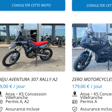
CONSULTER CETTE MOTO
CONSULTER CET
IEJU AVENTURA 307 RALLY A2
ZERO MOTORCYCLES
FOREST
9,00 €
/ jour
179,00 €
/ jour
Anse
~
KS Concession
Anse
~
KS Conce
Villefranche
Villefranche
Permis A, A2
Permis A
Assurance incluse
Assurance inclu