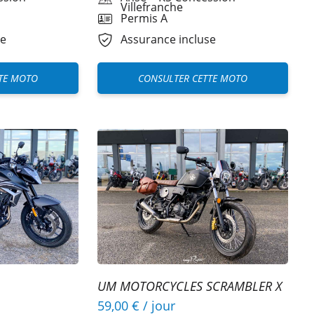
Villefranche
Permis A
se
Assurance incluse
TE MOTO
CONSULTER CETTE MOTO
UM MOTORCYCLES SCRAMBLER X
CAFE 125
59,00 €
/ jour