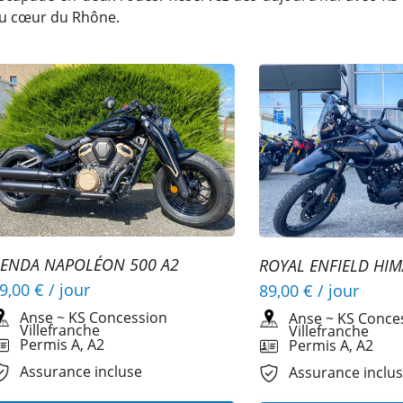
u cœur du Rhône.
ENDA NAPOLÉON 500 A2
ROYAL ENFIELD HI
A2
9,00 €
/ jour
89,00 €
/ jour
Anse
~
KS Concession
Anse
~
KS Conce
Villefranche
Villefranche
Permis A, A2
Permis A, A2
Assurance incluse
Assurance inclu