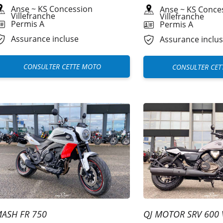
Anse
~
KS Concession
Anse
~
KS Conce
Villefranche
Villefranche
Permis A
Permis A
Assurance incluse
Assurance inclu
CONSULTER CETTE MOTO
CONSULTER CET
ASH FR 750
QJ MOTOR SRV 600 