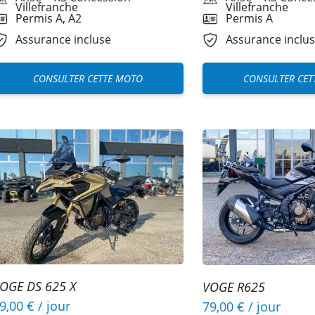
Villefranche
Villefranche
Permis A
Permis A, A2
Assurance inclu
Assurance incluse
CONSULTER CET
CONSULTER CETTE MOTO
OGE DS 625 X
VOGE R625
9,00 €
/ jour
79,00 €
/ jour