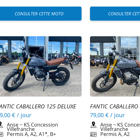
CONSULTER CETTE MOTO
CONSULTER CET
ANTIC CABALLERO 125 DELUXE
FANTIC CABALLERO 
A2
9,00 €
/ jour
79,00 €
/ jour
Anse
~
KS Concession
Anse
~
KS Conce
Villefranche
Villefranche
Permis A, A2, A1*, B+
Permis A, A2