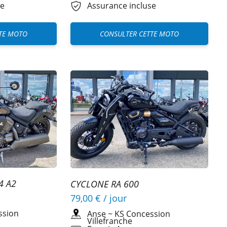
se
Assurance incluse
TE MOTO
CONSULTER CETTE MOTO
4 A2
CYCLONE RA 600
79,00 €
/ jour
ssion
Anse
~
KS Concession
Villefranche