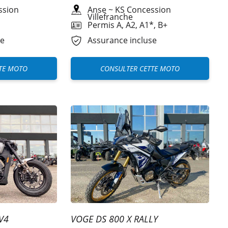
ssion
Anse
~
KS Concession
Villefranche
Permis A, A2, A1*, B+
se
Assurance incluse
TE MOTO
CONSULTER CETTE MOTO
V4
VOGE DS 800 X RALLY