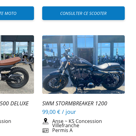
TE MOTO
CONSULTER CE SCOOTER
500 DELUXE
SWM STORMBREAKER 1200
99,00 €
/ jour
ssion
Anse
~
KS Concession
Villefranche
Permis A