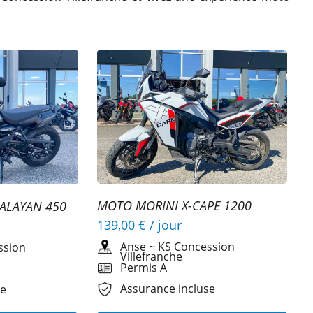
MOTO MORINI X-CAPE 1200
MALAYAN 450
139,00 €
/ jour
Anse
~
KS Concession
ssion
Villefranche
Permis A
Assurance incluse
se