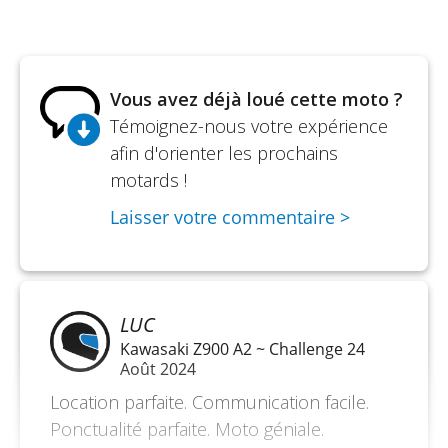
Freins, avant - Double disque de 275 mm. Étriers
à 2 pistons
Freins, arrière - Simple disque de 250 mm. Étrier à
Vous avez déjà loué cette moto ?
simple piston
Témoignez-nous votre expérience
Suspension, avant - Fourche télescopique
afin d'orienter les prochains
hydraulique, réglable en précharge
motards !
Suspension, arrière - Mono-amortisseur avec
Laisser votre commentaire >
réglage de la précharge
Puissance maximale - 100,5 kW {136 ch} / 9,000
tr/min
LUC
Couple maximal - 113 N•m / 7,600 tr/min
Kawasaki Z900 A2 ~ Challenge 24
Consommation de carburant - 7,5 l/100 km
Août 2024
(moyenne)
Location parfaite. Communication facile.
Ponctualité parfaite. Moto géniale.
Type de cadre - Double berceau tubulaire en