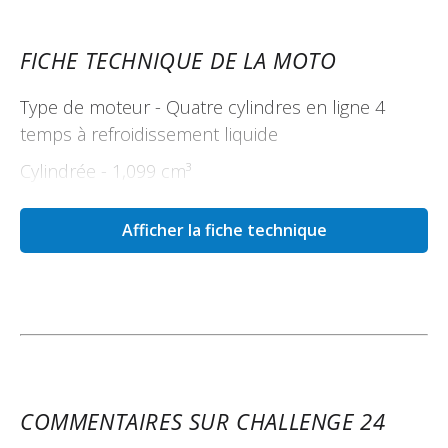
FICHE TECHNIQUE DE LA MOTO
Type de moteur - Quatre cylindres en ligne 4
temps à refroidissement liquide
Cylindrée - 1,099 cm³
Alésage x course - 77 x 59 mm
Afficher la fiche technique
Taux de compression - 9.5:1
Système de distribution - Double ACT, 16
soupapes
Système d'alimentation - Injection électronique
Système de démarrage - Électrique
COMMENTAIRES SUR CHALLENGE 24
Lubrification - Carter humide, lubrification forcée