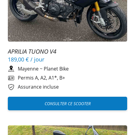
APRILIA TUONO V4
189,00 €
/ jour
Mayenne
~
Planet Bike
Permis A, A2, A1*, B+
Assurance incluse
CONSULTER CE SCOOTER