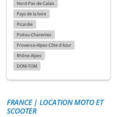
Nord-Pas-de-Calais
Pays de la loire
Picardie
Poitou-Charentes
Provence-Alpes-Côte d'Azur
Rhône-Alpes
DOM-TOM
FRANCE
|
LOCATION MOTO ET
SCOOTER