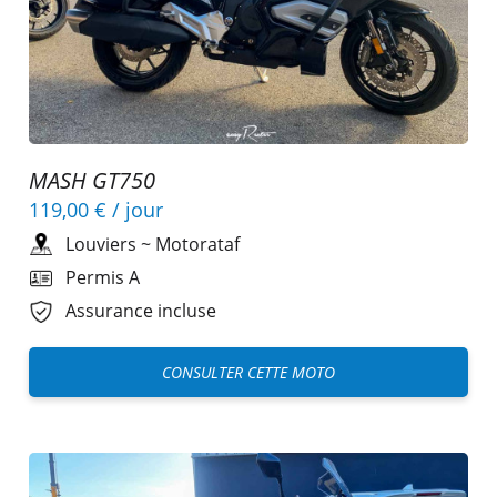
MASH GT750
119,00 €
/ jour
Louviers
~
Motorataf
Permis A
Assurance incluse
CONSULTER CETTE MOTO