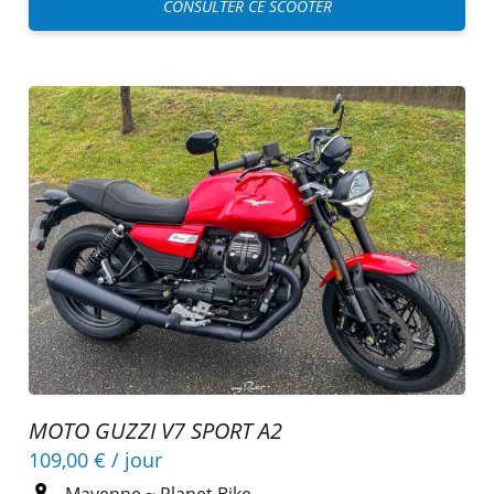
CONSULTER CE SCOOTER
MOTO GUZZI V7 SPORT A2
109,00 €
/ jour
Mayenne
~
Planet Bike