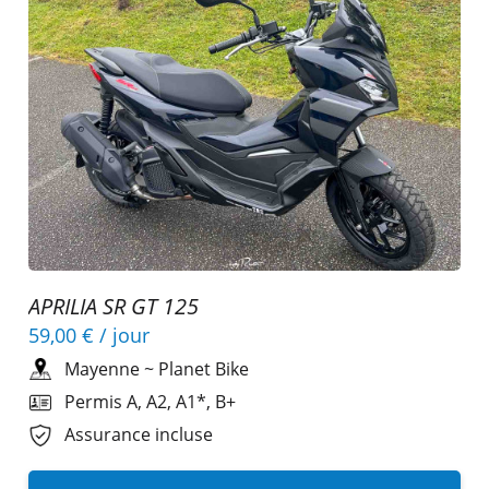
APRILIA SR GT 125
59,00 €
/ jour
Mayenne
~
Planet Bike
Permis A, A2, A1*, B+
Assurance incluse