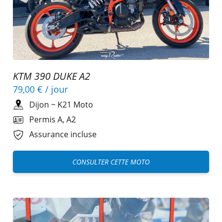
KTM 390 DUKE A2
79,00 €
/ jour
Dijon
~
K21 Moto
Permis A, A2
Assurance incluse
CONSULTER CETTE MOTO