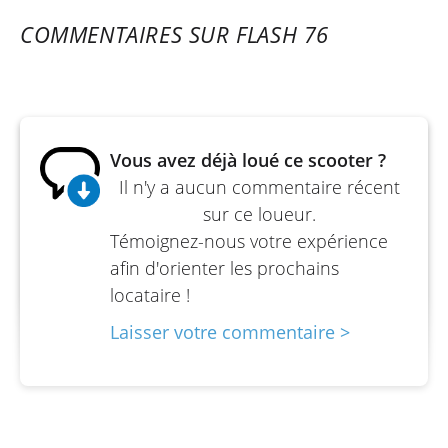
Alimentation: Injection électronique
COMMENTAIRES SUR FLASH 76
Allumage: Allumage électronique (TCI)
Mise en route: Démarreur électrique
Transmission: Automatique à courroie
trapézoïdale
Vous avez déjà loué ce scooter ?
Consommation de carburant: 2,7 l/100 km
Il n'y a aucun commentaire récent
sur ce loueur.
Témoignez-nous votre expérience
afin d'orienter les prochains
locataire !
Laisser votre commentaire >