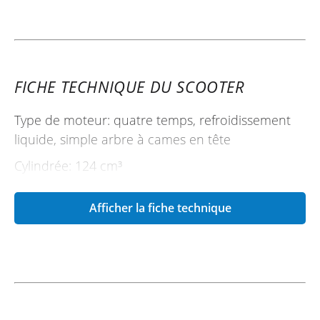
FICHE TECHNIQUE DU SCOOTER
Type de moteur: quatre temps, refroidissement
liquide, simple arbre à cames en tête
Cylindrée: 124 cm³
Alésage x course: 52,0 x 58,6 mm
Afficher la fiche technique
Taux de compression: 11,2 : 1
Puissance maximale: 10,5 kW à 8 750 tr/min
Couple maximal: 12,0 N.m à 6 500 tr/min
Lubrification: Carter humide