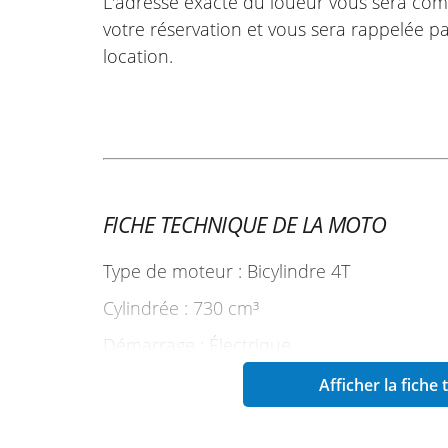
L'adresse exacte du loueur vous sera com
votre réservation et vous sera rappelée pa
location.
FICHE TECHNIQUE DE LA MOTO
Type de moteur : Bicylindre 4T
Cylindrée : 730 cm³
Démarrage : Électrique
Puissance maxi : Version A, 74,6 ch à 8200
Afficher la fiche
(47,5 ch)
Boîte : 6 vitesses