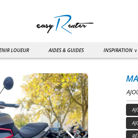
ENIR LOUEUR
AIDES & GUIDES
INSPIRATION
MA
AJO
AJ
Ca
AJ
Ga
50
RÉ