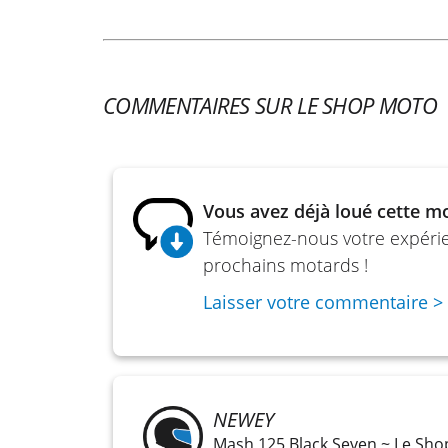
Transmission : Chaîne
Refroidissement : Liquide
COMMENTAIRES SUR LE SHOP MOTO
L x l x h : 2077 x 875 x 1150 mm
Hauteur de selle : 830 mm
Poids : 213 kg
Vous avez déjà loué cette m
Témoignez-nous votre expérien
prochains motards !
Laisser votre commentaire >
NEWEY
Mash 125 Black Seven ~ Le Sh