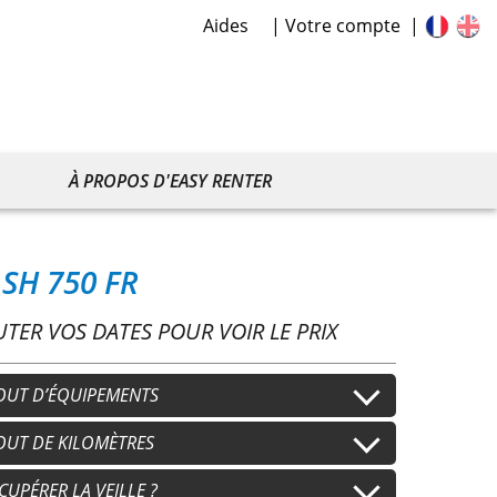
Aides
Votre compte
À PROPOS D'EASY RENTER
SH 750 FR
UTER VOS DATES POUR VOIR LE PRIX
OUT D’ÉQUIPEMENTS
sque
OUT DE KILOMÈTRES
Casque secondaire
+
15,00 €
/j
+
15,00 €
/j
nts
Gants secondaires
 km/j
CUPÉRER LA VEILLE ?
100 km/j
+
8,00 €
/j
+
8,00 €
/j
+
20,00 €
/j
+
40,00 €
/j