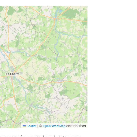
|
©
contributors
Leaflet
OpenStreetMap