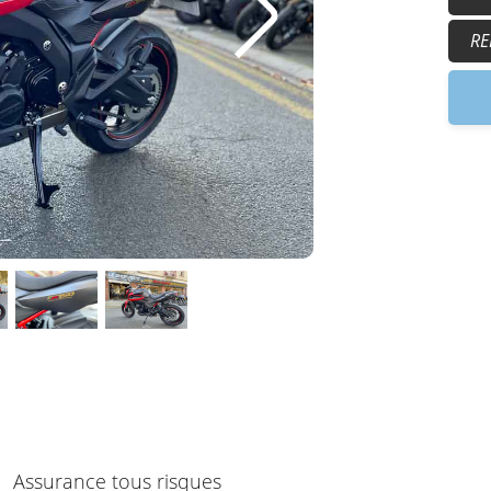
Su
15
17
RE
9h
Assurance tous risques