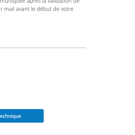
muniquée après la validation de
r mail avant le début de votre
 tr/min (55 kw) Bridable permis A2
 technique