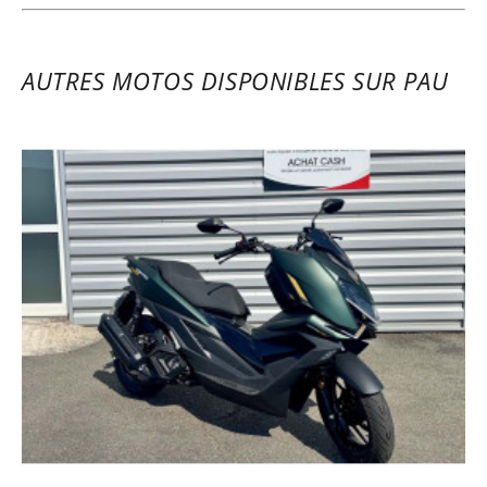
sera encore Bike Avenue via Easy Renter.
(Traduit de l’anglais)
AUTRES MOTOS DISPONIBLES SUR PAU
EUSEBIO
Husqvarna 901 Norden ~ Bike
Avenue
Juillet 2025
Super accueil de l’équipe de Bike Avenue.
Moto neuve, reprise-remise extra rapide,
briefing claire, top ! Un grand merci !
LAURENT
Husqvarna 901 Norden ~ Bike
Avenue
03/05/2025