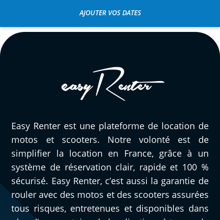
Enfield, j'ai loué récemment pour une
AJOUTER VOS DATES
journée de balade dans le Gers une 650
Royal Enfield. Très content de la
réservation sur le site d'Easy, Renter (facile
et rapide, surtout après une première
location) et de la moto et, comme
toujours, de l'accueil efficace et rapide du
personnel de Bike Avenue. Je reviendrai
très bientôt dès qu'il y aura à nouveau un
Easy Renter est une plateforme de location de
peu de soleil.
motos et scooters. Notre volonté est de
simplifier la location en France, grâce à un
système de réservation clair, rapide et 100 %
PAUL A
sécurisé. Easy Renter, c’est aussi la garantie de
Royal Enfield 650 Interceptor ~ Bike
rouler avec des motos et des scooters assurées
Avenue
20/02/2021
tous risques, entretenues et disponibles dans