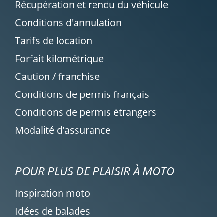
que cela existait pour autre chose que
Récupération et rendu du véhicule
des 125, c'est vraiment un super concept.
Conditions d'annulation
Je recommande fortement
Tarifs de location
Forfait kilométrique
CHAKIB
Caution / franchise
KTM 1290 Super Adv S ~ Bike Avenue
Conditions de permis français
07/09/2021
Conditions de permis étrangers
Ambiance chaleureuse chez Bike Avenue.
Motoneuve, ultra-confortable, rassurante,
Modalité d'assurance
équipée du Tech Pack, polyvalente et
performante. Le maxi-trail sensationnel.
POUR PLUS DE PLAISIR À MOTO
Inspiration moto
CHAKIB
Idées de balades
Ducati Monster 937 ~ Bike Avenue