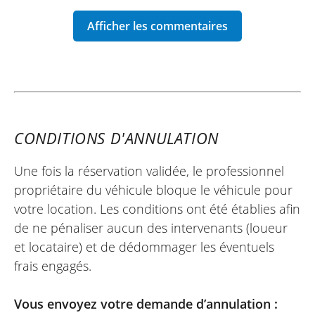
pour se faire plaisir et (re)découvrir des
POIDS NET - 194 kg
modèles le temps d'une journée. Merci à
MODÈLE CADRE - Cadre acier chrome-
vous !
molybdène avec moteur porteur comme élément
participant à la rigidité du cadre, revêtement
époxy
LAURENT
SUSPENSION AVANT - WP APEX 43
Husqvarna 901 Norden ~ Bike
CONDITIONS D'ANNULATION
Avenue
GARDE AU SOL - 227 mm
13/09/2025
Une fois la réservation validée, le professionnel
SUSPENSION ARRIÈRE - WP APEX Monoshock
Un plaisir d’avoir utilisé cette Norden pour
propriétaire du véhicule bloque le véhicule pour
la deuxième fois ! Loueur impeccable,
HAUTEUR DE SELLE - 860 mm
votre location. Les conditions ont été établies afin
merci à vous
de ne pénaliser aucun des intervenants (loueur
ANGLE DE CHASSE - 64.21 °
et locataire) et de dédommager les éventuels
DÉBATTEMENT AVANT - 180 mm
frais engagés.
DÉBATTEMENT ARRIÈRE - 180 mm
JEAN-LUC
Vous envoyez votre demande d’annulation :
KTM 990 Duke ~ Bike Avenue