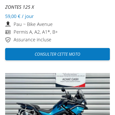
Très bonne moto et une excellente
ZONTES 125 X
journée ! Prise en charge rapide chez Bike
59,00 €
/ jour
Avenue et idem pour le retour, merci à
Pau ~ Bike Avenue
vous !
Permis A, A2, A1*, B+
Assurance incluse
DIDIER
CONSULTER CETTE MOTO
KTM 890 Adventure ~ Bike Avenue
Aout 2024
Bon retour. Machine sympa, KTM 890. J'ai
passé une excellente journée. Bon
accueil. Je pense que je reviendrai pour
une prochaine location.