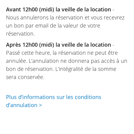
Juil-2025
Avant 12h00 (midi) la veille de la location
-
Une superbe équipe à la disposition des
Nous annulerons la réservation et vous recevrez
clients. Très facile de louer une moto. Je
un bon par email de la valeur de votre
recommande.
réservation.
Après 12h00 (midi) la veille de la location
-
Passé cette heure, la réservation ne peut être
RALF
annulée. L’annulation ne donnera pas accès à un
Husqvarna Vitpilen 125 ~ Bike
bon de réservation. L’intégralité de la somme
Avenue
01/09/2020
sera conservée.
Après beaucoup de problèmes avec le
compte, les feuilles traduites et le
Plus d’informations sur les conditions
paiement, Axel et son équipe ont permis
d’annulation >
de réaliser quatre jours passionnants à
moto dans les Pyrénées. Merci !! Vraiment
un super boulot !! La prochaine fois, ce