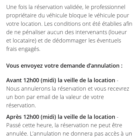
Une fois la réservation validée, le professionnel
DÉBATTEMENT AVANT - 235 mm
propriétaire du véhicule bloque le véhicule pour
DÉBATTEMENT ARRIÈRE - 235 mm
votre location. Les conditions ont été établies afin
de ne pénaliser aucun des intervenants (loueur
ROUE AVANT - 21″ avec pneu 80/100-21
et locataire) et de dédommager les éventuels
ROUE ARRIÈRE - 18″ avec pneu 120/80-18
frais engagés.
Vous envoyez votre demande d’annulation :
Avant 12h00 (midi) la veille de la location
-
Nous annulerons la réservation et vous recevrez
un bon par email de la valeur de votre
réservation.
Après 12h00 (midi) la veille de la location
-
Passé cette heure, la réservation ne peut être
annulée. L’annulation ne donnera pas accès à un