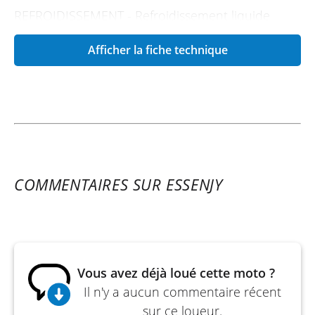
REFROIDISSEMENT - Refroidissement liquide
PUISSANCE EN KW - ~25 kW (≈33,5 ch)
Afficher la fiche technique
DÉMARREUR - Démarreur électrique
COURSE - 61,2 mm
ALÉSAGE - 78 mm
EMBRAYAGE - Embrayage anti-dribble
CYLINDRÉE - 293 cm³
COMMENTAIRES SUR ESSENJY
EMS - Injection électronique
VERSION - Monocylindre, 4 temps
LUBRIFICATION - Lubrification par pression
Vous avez déjà loué cette moto ?
CAPACITÉ DU RÉSERVOIR (ENV.) - 21 l
Il n'y a aucun commentaire récent
ABS - ABS double canal déconnectable
sur ce loueur.