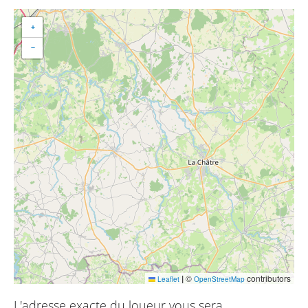
+
−
|
©
contributors
Leaflet
OpenStreetMap
L'adresse exacte du loueur vous sera