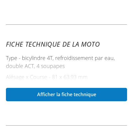
FICHE TECHNIQUE DE LA MOTO
Type - bicylindre 4T, refroidissement par eau,
double ACT, 4 soupapes
Alésage x Course - 81 x 63,93 mm
Cylindrée - 659 cm3
Afficher la fiche technique
Puissance - 35kw (95ch.) à 10500 tr/min
Puissance fiscale - 7 CV
Couple - 67 Nm à 8500 tr/min
Alimentation - injection