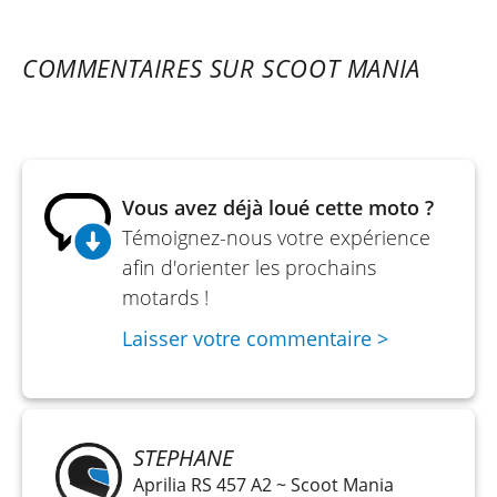
Mise en route - démarreur électrique
COMMENTAIRES SUR SCOOT MANIA
Transmission - 6 rapports, chaîne
Cadre / Chassis - double poutre alu + bras alu
Suspension avant - Fourche inversée Kayaba, 41
mm, entièrement réglable, débattement 120mm
Vous avez déjà loué cette moto ?
Suspension arrière - mono amortisseur, réglable
Témoignez-nous votre expérience
en précharge et détente, débattement 130mm
afin d'orienter les prochains
motards !
Type de freinage - ABS
Laisser votre commentaire >
Frein avant - 2 disques, diamètre 320 mm
Frein arrière - disque, diamètre 220 mm
Poids - 169 kg
STEPHANE
Hauteur de selle - 820 mm
Aprilia RS 457 A2 ~ Scoot Mania