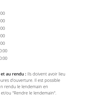
:00
:00
:00
:00
:00
0:00
0:00
 et au rendu :
Ils doivent avoir lieu
ures d’ouverture. Il est possible
 un rendu le lendemain en
" et/ou "Rendre le lendemain".