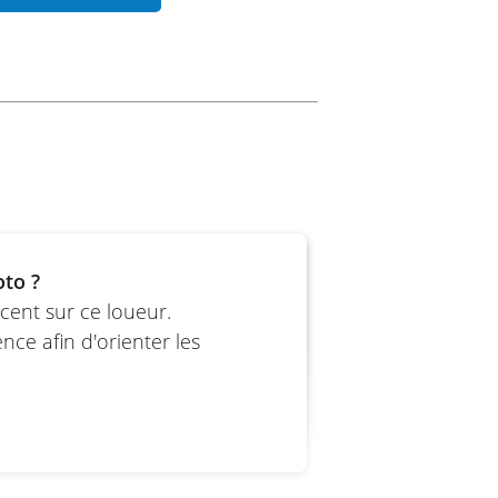
b 160mm
glable, deb 150mm
oto ?
cent sur ce loueur.
ce afin d'orienter les