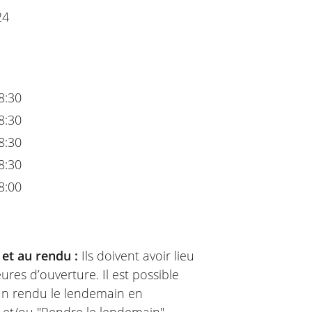
24
8:30
8:30
8:30
8:30
8:00
 et au rendu :
Ils doivent avoir lieu
ures d’ouverture. Il est possible
 un rendu le lendemain en
" et/ou "Rendre le lendemain".