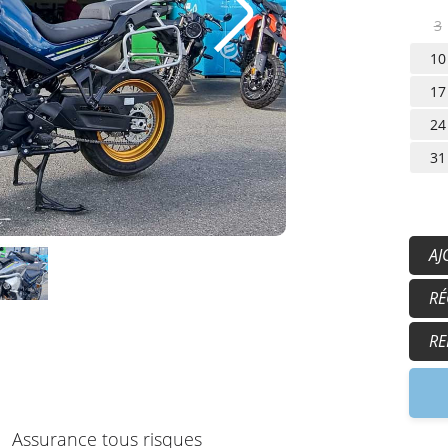
3
10
17
24
31
AJ
50
RÉ
15
17
RE
9h
Assurance tous risques