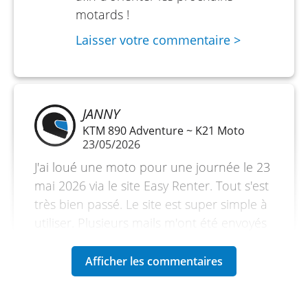
motards !
Hauteur de selle - 850 mm
Laisser votre commentaire >
Empattement - 1 509 mm
Poids à sec - 196 kg
JANNY
KTM 890 Adventure ~ K21 Moto
23/05/2026
J'ai loué une moto pour une journée le 23
mai 2026 via le site Easy Renter. Tout s'est
très bien passé. Le site est super simple à
utiliser. Plusieurs mails m'ont été envoyés
avant, pendant et après la location, ce qui
est très rassurant et signe d'un site très
sérieux qui accompagne ses clients. La
caution m'a été rendue sans problème à