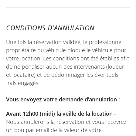
la date prévue dans le contrat. Je
recommande Easy Renter.
CONDITIONS D'ANNULATION
HUGO
Une fois la réservation validée, le professionnel
KTM 890 Adventure ~ K21 Moto
propriétaire du véhicule bloque le véhicule pour
30/04/2025
votre location. Les conditions ont été établies afin
Très satisfait de mon expérience avec Easy
de ne pénaliser aucun des intervenants (loueur
Renter, j'avais besoin d'une moto
et locataire) et de dédommager les éventuels
rapidement, ils ont pu m'en procurer une
frais engagés.
avec sympathie et professionnalisme, je
recommande à 200%.
Vous envoyez votre demande d’annulation :
Avant 12h00 (midi) la veille de la location
-
Nous annulerons la réservation et vous recevrez
un bon par email de la valeur de votre