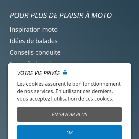
POUR PLUS DE PLAISIR À MOTO
Inspiration moto
Idées de balades
Conseils conduite
Conseils location
VOTRE VIE PRIVÉE
Actualité Easy Renter
Les cookies assurent le bon fonctionnement
de nos services. En utilisant ces derniers,
vous acceptez l'utilisation de ces cookies.
EN SAVOIR PLUS
Compte locataire
CGU Easy Renter
OK
CG Assurance
CGU Mangopay