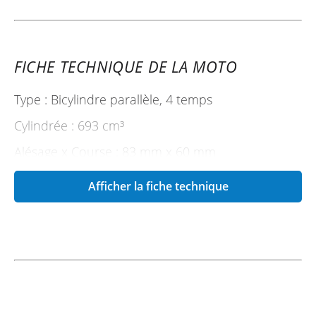
FICHE TECHNIQUE DE LA MOTO
Type : Bicylindre parallèle, 4 temps
Cylindrée : 693 cm³
Alésage x Course : 83 mm x 60 mm
Taux de compression : 11.6:1
Afficher la fiche technique
Puissance maximale : 70 ch (52.21 kW) à 8 500
tr/min
Couple maximal : 68 Nm à 6 500 tr/min
Système d'injection : BOSCH
Vitesse maximale : 170 km/h