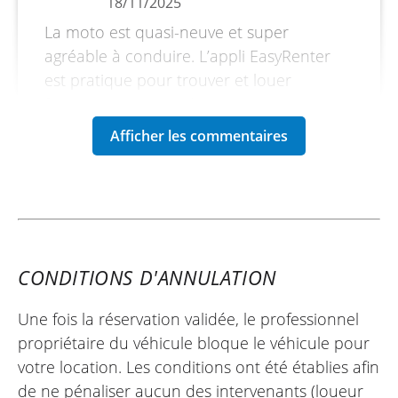
18/11/2025
La moto est quasi-neuve et super
agréable à conduire. L’appli EasyRenter
DIMENSIONS, POIDS, CAPACITÉS
est pratique pour trouver et louer
L x l x H : 2 200 x 900 x 1 510 mm
facilement la moto de son choix.
Empattement : 1 490 mm
Hauteur de selle : 820 / 845 mm
Garde au sol : 190 mm
Poids à sec : 213 kg
Réservoir essence : 18 L
CONDITIONS D'ANNULATION
Une fois la réservation validée, le professionnel
propriétaire du véhicule bloque le véhicule pour
votre location. Les conditions ont été établies afin
de ne pénaliser aucun des intervenants (loueur