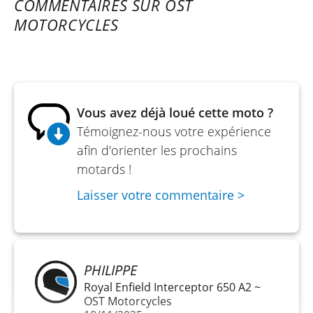
COMMENTAIRES SUR OST
Système de refroidissement : Liquide
MOTORCYCLES
Distribution : DOHC, 8 soupapes
PARTIE CYCLE
Vous avez déjà loué cette moto ?
Cadre : Acier
Témoignez-nous votre expérience
Bras oscillant : Oui
afin d'orienter les prochains
Frein avant : Double disque Ø 298 mm, 2 pistons
motards !
Frein arrière : Disque Ø 255 mm, 2 pistons
Laisser votre commentaire >
ABS : Oui
Pneu avant : 110/80 - 19" (Pirelli Scorpion Rally
STR possible)
PHILIPPE
Royal Enfield Interceptor 650 A2 ~
Pneu arrière : 150/70 - 17" (Pirelli Scorpion Rally
OST Motorcycles
STR possible)