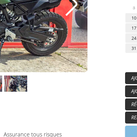
3
10
17
24
31
AJ
Ca
AJ
Ga
50
RÉ
Su
15
17
RE
9
Assurance tous risques