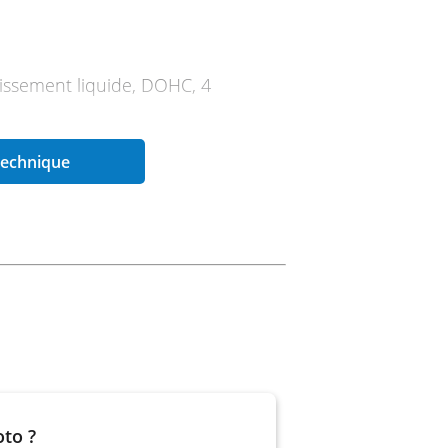
dissement liquide, DOHC, 4
 technique
n
osch MSE 9.0
, antidribble
oto ?