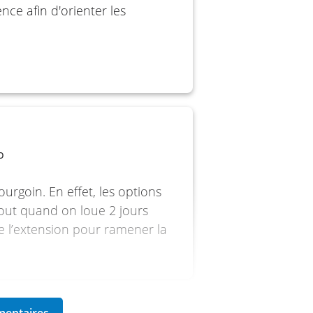
ce afin d'orienter les
bras oscillant aluminium
o
ourgoin. En effet, les options
 marche
tout quand on loue 2 jours
re l’extension pour ramener la
B Ø 48 mm, réglable, débattement
YB réglable, débattement 190 /