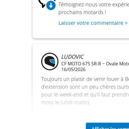
Témoignez-nous votre expérien
Transmission finale :
Chaîne
prochains motards !
Partie cycle
Laisser votre commentaire >
Cadre :
Acier CrMo, sous-châssis treillis, 
Longueur :
2 288 mm
Largeur :
945 mm
LUDOVIC
Empattement :
1 525 mm
CF MOTO 675 SR-R ~ Ovale Mot
16/05/2026
Hauteur de selle :
830 / 870 mm
Toujours un plaisir de venir louer à B
Poids :
199 kg à sec / 222 kg en ordre de
d’extension sont un peu chères (sur
pour le week-end et qu’il faut prend
Suspension avant :
Fourche inversée KY
moto le lundi matin).
190 / 230 mm
Suspension arrière :
Mono-amortisseur K
230 mm