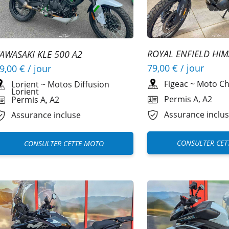
ROYAL ENFIELD HI
AWASAKI KLE 500 A2
A2
79,00 €
/ jour
9,00 €
/ jour
Figeac
~
Moto Ch
Lorient
~
Motos Diffusion
Lorient
Permis A, A2
Permis A, A2
Assurance inclu
Assurance incluse
CONSULTER CET
CONSULTER CETTE MOTO