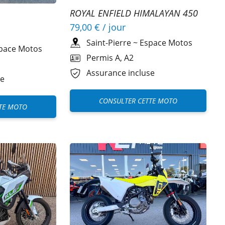
ROYAL ENFIELD HIMALAYAN 450
A2
79,00 €
/ jour
Saint-Pierre
~
Espace Motos
pace Motos
Permis A, A2
Assurance incluse
se
CONSULTER CETTE MOTO
TE MOTO