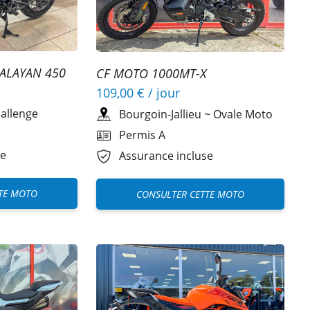
MALAYAN 450
CF MOTO 1000MT-X
109,00 €
/ jour
allenge
Bourgoin-Jallieu
~
Ovale Moto
Permis A
se
Assurance incluse
TE MOTO
CONSULTER CETTE MOTO