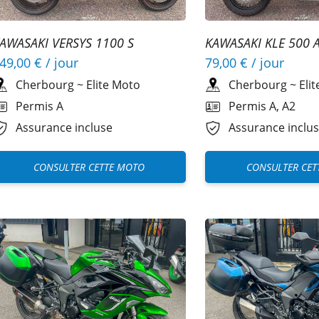
KAWASAKI KLE 500 
AWASAKI VERSYS 1100 S
79,00 €
/ jour
49,00 €
/ jour
Cherbourg
~
Eli
Cherbourg
~
Elite Moto
Permis A, A2
Permis A
Assurance inclu
Assurance incluse
CONSULTER CET
CONSULTER CETTE MOTO