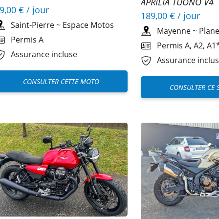
APRILIA TUONO V4
9,00 €
/ jour
189,00 €
/ jour
Saint-Pierre
~
Espace Motos
Mayenne
~
Plane
Permis A
Permis A, A2, A1*
Assurance incluse
Assurance inclu
CONSULTER CETTE MOTO
CONSULTER CE 