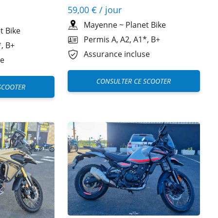
59,00 €
/ jour
Mayenne
~
Planet Bike
t Bike
Permis A, A2, A1*, B+
, B+
Assurance incluse
se
CONSULTER CE SCOOTER
SCOOTER