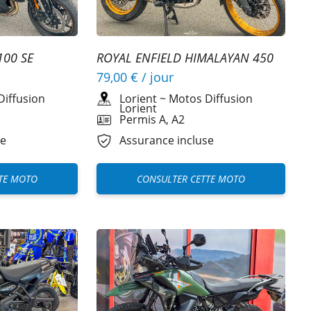
100 SE
ROYAL ENFIELD HIMALAYAN 450
A2
79,00 €
/ jour
Diffusion
Lorient
~
Motos Diffusion
Lorient
Permis A, A2
se
Assurance incluse
TE MOTO
CONSULTER CETTE MOTO