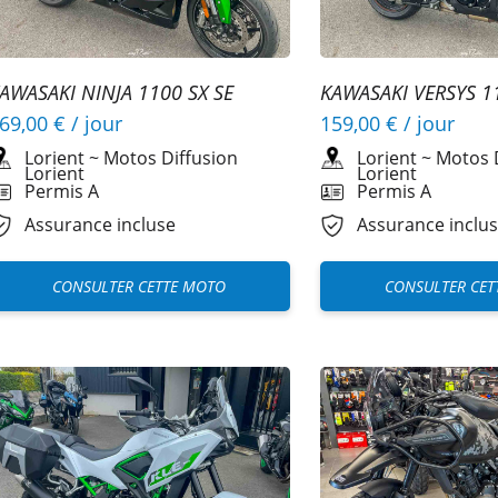
AWASAKI NINJA 1100 SX SE
KAWASAKI VERSYS 1
69,00 €
/ jour
159,00 €
/ jour
Lorient
~
Motos Diffusion
Lorient
~
Motos 
Lorient
Lorient
Permis A
Permis A
Assurance incluse
Assurance inclu
CONSULTER CETTE MOTO
CONSULTER CET