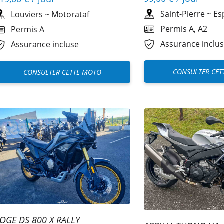
Saint-Pierre
~
Es
Louviers
~
Motorataf
Permis A, A2
Permis A
Assurance inclu
Assurance incluse
CONSULTER CET
CONSULTER CETTE MOTO
OGE DS 800 X RALLY