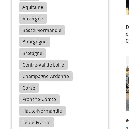
Aquitaine
Auvergne
D
Basse-Normandie
q
0
Bourgogne
Bretagne
Centre-Val de Loire
Champagne-Ardenne
Corse
Franche-Comté
Haute-Normandie
M
Ile-de-France
1