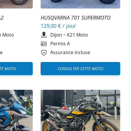
A2
HUSQVARNA 701 SUPERMOTO
129,00 €
/ jour
te Moto
Dijon
~
K21 Moto
Permis A
se
Assurance incluse
TE MOTO
CONSULTER CETTE MOTO