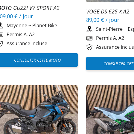
OTO GUZZI V7 SPORT A2
VOGE DS 625 X A2
09,00 €
/ jour
89,00 €
/ jour
Mayenne
~
Planet Bike
Saint-Pierre
~
Es
Permis A, A2
Permis A, A2
Assurance incluse
Assurance inclu
CONSULTER CETTE MOTO
CONSULTER CET