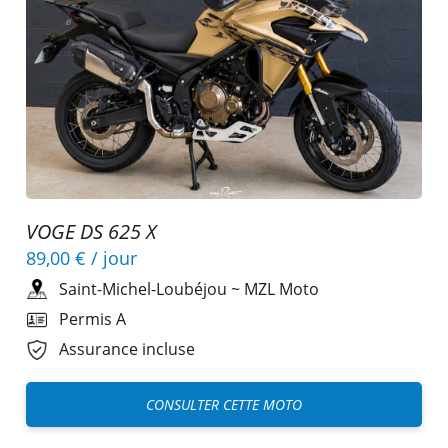
VOGE DS 625 X
89,00 €
/ jour
Saint-Michel-Loubéjou
~
MZL Moto
Permis A
Assurance incluse
CONSULTER CETTE MOTO