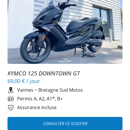
KYMCO 125 DOWNTOWN GT
69,00 €
/ jour
Vannes
~
Bretagne Sud Motos
Permis A, A2, A1*, B+
Assurance incluse
CONSULTER CE SCOOTER