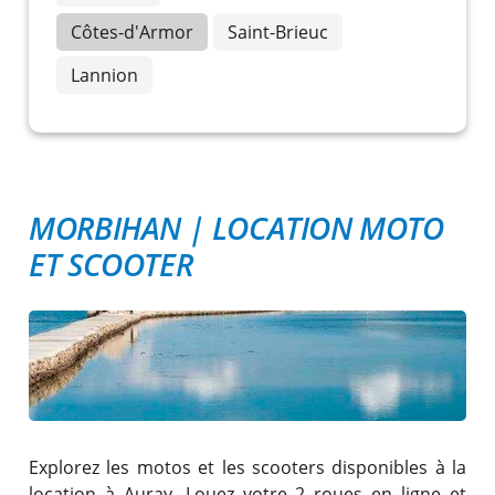
Côtes-d'Armor
Saint-Brieuc
Lannion
MORBIHAN
|
LOCATION MOTO
ET SCOOTER
Explorez les motos et les scooters disponibles à la
location à Auray. Louez votre 2 roues en ligne et