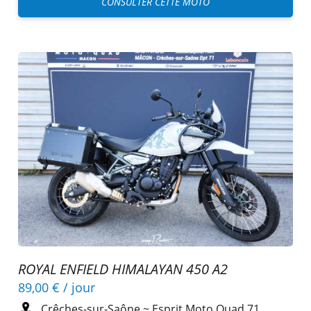
CONSULTER CETTE MOTO
ROYAL ENFIELD HIMALAYAN 450 A2
89,00 €
/ jour
Crêches-sur-Saône
~
Esprit Moto Quad 71