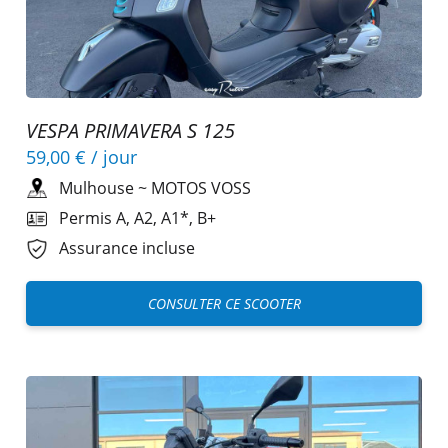
VESPA PRIMAVERA S 125
59,00 €
/ jour
Mulhouse
~
MOTOS VOSS
Permis A, A2, A1*, B+
Assurance incluse
CONSULTER CE SCOOTER