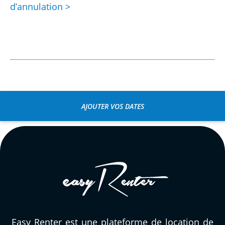
d’annulation >
STEFAN
Peugeot XP400 GT A2 ~ RV Moto
12 au 15 Avril 2025
Location conforme à la réservation,
Scooter 400cc en excellent état, location
simple, rapide, efficace et également très
pro chez le concessionnaire.
AJOUTER VOS DATES
THIERRY
Kawasaki Ninja 1000 SX ~ RV Moto
26 Août 2024
Parfait tout s'est très bien passé. Merci !
Easy Renter est une plateforme de location de