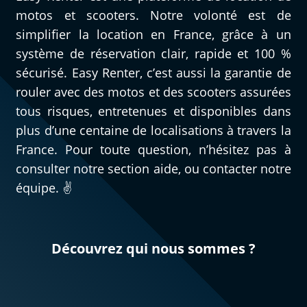
JL T
motos et scooters. Notre volonté est de
Kawasaki Versys 1000 ~ RV Moto
Août 2024
simplifier la location en France, grâce à un
système de réservation clair, rapide et 100 %
Rapidité des services de location. Véhicule
sécurisé. Easy Renter, c’est aussi la garantie de
entretenu. Tarif de la caution assez élevé.
rouler avec des motos et des scooters assurées
tous risques, entretenues et disponibles dans
plus d’une centaine de localisations à travers la
France. Pour toute question, n’hésitez pas à
consulter notre section aide, ou contacter notre
équipe. ✌️
Découvrez qui nous sommes ?