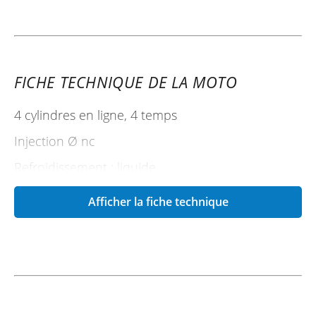
FICHE TECHNIQUE DE LA MOTO
4 cylindres en ligne, 4 temps
Injection Ø nc
Refroidissement : liquide
2 ACT
Afficher la fiche technique
4 soupapes par cylindre
663 cc (Alésage * course : 10000 mm)
95 ch à 11 500 tr/min
6,60 mkg