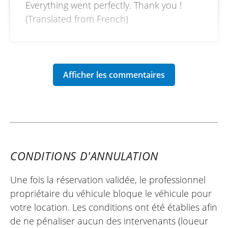
Everything went perfectly. Thank you !
(Translated from French)
MARC
Voge 125 R ~ RV Moto
Du 17 au 22 juillet 2025
Location pour trois jours d'une moto Voge
125R via le site Easy Renter chez RV moto
à Anthy-sur-Léman, Haute-Savoie. Je suis
entièrement satisfait du processus de
CONDITIONS D'ANNULATION
réservation en ligne, très simple et très
rapide. Payement en ligne et confirmation
Une fois la réservation validée, le professionnel
très rapide. Chez RV Moto tout s'est très
propriétaire du véhicule bloque le véhicule pour
bien passé, signature du contrat de
votre location. Les conditions ont été établies afin
location et présentation de la moto en 10
de ne pénaliser aucun des intervenants (loueur