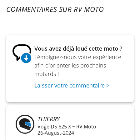
Rapport poids / puissance : 2.26 kg/ch
COMMENTAIRES SUR RV MOTO
Rapport poids / couple : 32.58 kg/mkg
Compression : 11.8 : 1
Cadre : périmétrique en acier
Vous avez déjà loué cette moto ?
Réservoir : 15,50 litres
Témoignez-nous votre expérience
Hauteur de selle : 800 mm
afin d'orienter les prochains
Longueur : 2 090 mm
motards !
Largeur : 950 mm
Laisser votre commentaire >
Hauteur min : 1 210 mm
Empattement : 1 450 mm
THIERRY
Poids à sec : 215 kg
Voge DS 625 X ~ RV Moto
26-August-2024