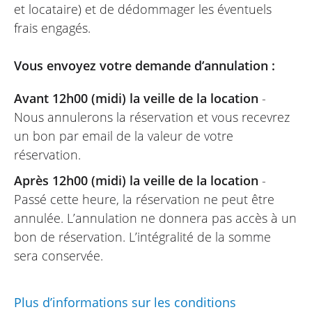
minutes. Personnel très sympathique. Je
et locataire) et de dédommager les éventuels
recommande absolument Easy Renter
frais engagés.
ainsi que RV moto. À refaire sans aucune
hésitation.
Vous envoyez votre demande d’annulation :
Avant 12h00 (midi) la veille de la location
-
Nous annulerons la réservation et vous recevrez
LIONEL
un bon par email de la valeur de votre
Voge DS 625 X ~ RV Moto
réservation.
Mai 2025
Après 12h00 (midi) la veille de la location
-
Nous avons loué 2 motos. Les 2 motos
Passé cette heure, la réservation ne peut être
étaient neuves donc en parfait état. La
annulée. L’annulation ne donnera pas accès à un
récupération des motos ainsi que leur
bon de réservation. L’intégralité de la somme
restitution se sont très bien passées.
sera conservée.
C’était parfait.
Plus d’informations sur les conditions