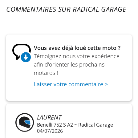
Transmission : 6 rapports, chaîne
COMMENTAIRES SUR RADICAL GARAGE
Cadre / Chassis : treillis tubulaire en acier
chrome-molibdene
Suspension avant : Fourche inversée Marzocchi
50 mm, débattement 117 mmmm
Vous avez déjà loué cette moto ?
Suspension arrière : mono amortisseur,
Témoignez-nous votre expérience
débattement ncmm
afin d'orienter les prochains
Type de freinage : ABS
motards !
Frein avant : double disque, diamètre 320 mm
Laisser votre commentaire >
mm
Frein arrière : simple disque, diamètre 260 mm
Poids : 228 kilo kg
LAURENT
Hauteur de selle : 810 mm
Benelli 752 S A2 ~ Radical Garage
04/07/2026
Longueur : 2130 mm