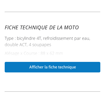
FICHE TECHNIQUE DE LA MOTO
Type : bicylindre 4T, refroidissement par eau,
double ACT, 4 soupapes
Alésage x Course : 88 x 62 mm
Cylindrée : 754 cm3
Afficher la fiche technique
Puissance : 56 (76) à 8500 tr/min
Couple : 67 Nm à 6500 tr/min
Alimentation : injection
Mise en route : démarreur électrique