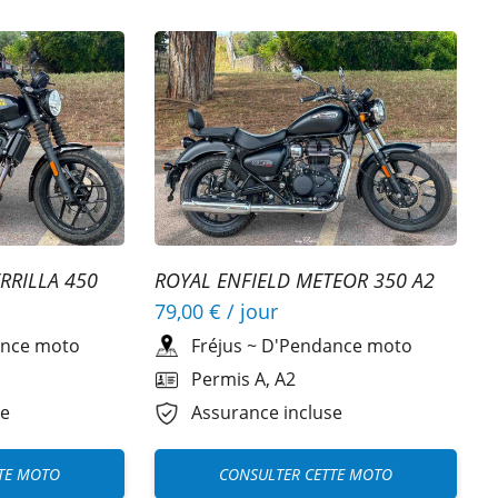
RRILLA 450
ROYAL ENFIELD METEOR 350 A2
79,00 €
/ jour
nce moto
Fréjus
~
D'Pendance moto
Permis A, A2
se
Assurance incluse
TE MOTO
CONSULTER CETTE MOTO