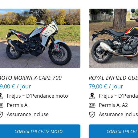
OTO MORINI X-CAPE 700
ROYAL ENFIELD GUE
A2
9,00 €
/ jour
79,00 €
/ jour
Fréjus
~
D'Pendance moto
Fréjus
~
D'Penda
Permis A
Permis A, A2
Assurance incluse
Assurance inclu
CONSULTER CETTE MOTO
CONSULTER CET