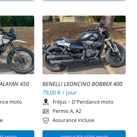
MALAYAN 450
BENELLI LEONCINO BOBBER 400
A2
79,00 €
/ jour
nce moto
Fréjus
~
D'Pendance moto
Permis A, A2
se
Assurance incluse