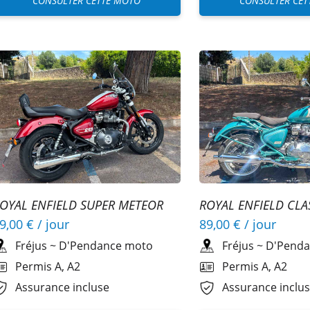
CONSULTER CETTE MOTO
CONSULTER CET
ROYAL ENFIELD CLA
OYAL ENFIELD SUPER METEOR
50 A2
89,00 €
/ jour
9,00 €
/ jour
Fréjus
~
D'Penda
Fréjus
~
D'Pendance moto
Permis A, A2
Permis A, A2
Assurance inclu
Assurance incluse