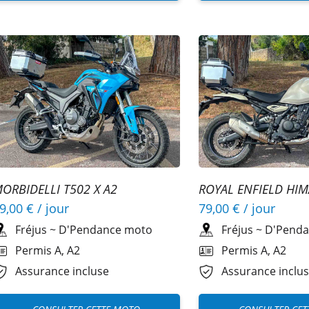
ORBIDELLI T502 X A2
ROYAL ENFIELD HI
A2
9,00 €
/ jour
79,00 €
/ jour
Fréjus
~
D'Pendance moto
Fréjus
~
D'Penda
Permis A, A2
Permis A, A2
Assurance incluse
Assurance inclu