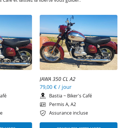
Café et laissez la liberté vous guider.
JAWA 350 CL A2
79,00 €
/ jour
Café
Bastia
~
Biker's Café
Permis A, A2
se
Assurance incluse