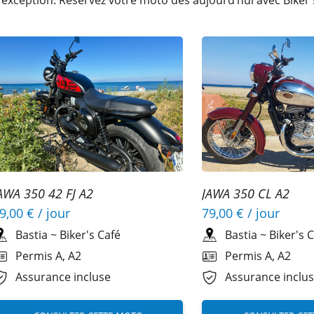
’exception. Réservez votre moto dès aujourd’hui avec Biker's 
AWA 350 42 FJ A2
JAWA 350 CL A2
9,00 €
/ jour
79,00 €
/ jour
Bastia
~
Biker's Café
Bastia
~
Biker's 
Permis A, A2
Permis A, A2
Assurance incluse
Assurance inclu