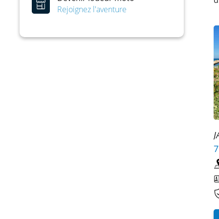
d
Rejoignez l'aventure
J
7