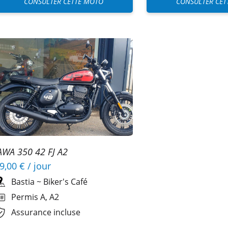
CONSULTER CETTE MOTO
CONSULTER CET
AWA 350 42 FJ A2
9,00 €
/ jour
Bastia
~
Biker's Café
Permis A, A2
Assurance incluse