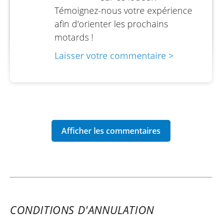
Témoignez-nous votre expérience
Frein avant : Double disque Ø 310 mm, étriers
afin d'orienter les prochains
Nissin 4 pistons
motards !
Frein arrière : Disque avec étrier Nissin 1 piston
Laisser votre commentaire >
Pneu avant : 120/70 ZR17
Pneu arrière : 180/55 ZR17
Capacité réservoir : 16,5 L
Dimensions (L x l x h) : 2 115 × 775 × 1 105 mm
Poids à vide : 203 kg
Hauteur de selle : 810 mm
Empattement : 1 465 mm
CONDITIONS D'ANNULATION