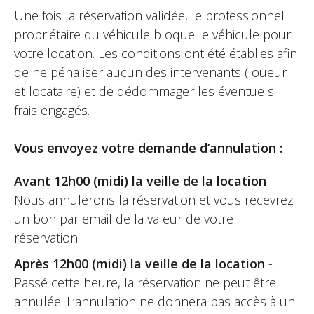
(Ø 12,6 po) de diamètre, avec disque de freinage
Une fois la réservation validée, le professionnel
en acier et bride
propriétaire du véhicule bloque le véhicule pour
votre location. Les conditions ont été établies afin
Frein arrière : Disque simple en acier de Ø 220
de ne pénaliser aucun des intervenants (loueur
mm (Ø 8,66 po) de diamètre
et locataire) et de dédommager les éventuels
Système ABS : Continental MK100 avec RLM (Rear
frais engagés.
Wheel Lift-up Mitigation) et fonction de virage
Roues avant : Alliage d'aluminium 3,50" x 17"
Vous envoyez votre demande d’annulation :
Roues arrière :Alliage d'aluminium 5,50" x 17"
Avant 12h00 (midi) la veille de la location
-
Pneu avant : 120/70 - ZR 17 M/C
Nous annulerons la réservation et vous recevrez
un bon par email de la valeur de votre
Pneu arrière : 180/55 - ZR 17 M/C
réservation.
Réservoir : 16,5 litres
Après 12h00 (midi) la veille de la location
-
Passé cette heure, la réservation ne peut être
annulée. L’annulation ne donnera pas accès à un