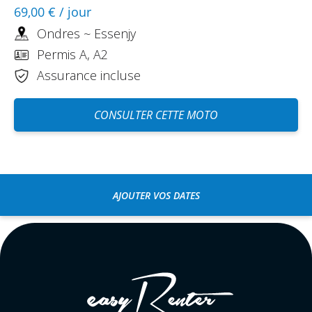
69,00 €
/ jour
Ondres ~ Essenjy
Permis A, A2
Assurance incluse
CONSULTER CETTE MOTO
AJOUTER VOS DATES