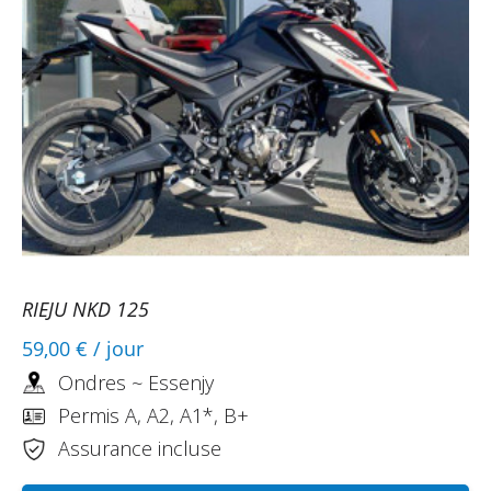
RIEJU NKD 125
59,00 €
/ jour
Ondres ~ Essenjy
Permis A, A2, A1*, B+
Assurance incluse