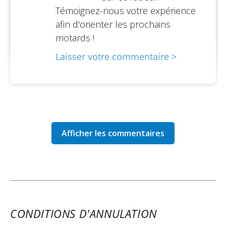
Témoignez-nous votre expérience
Empattement : 1380 mm
afin d'orienter les prochains
Garde au sol :120 mm
motards !
Hauteur de selle : 830 mm
Laisser votre commentaire >
Poids : 192,5 kg
Suspension avant : Fourche télescopique
hydraulique type Marzocchi « upside-down » avec
traitement TiN à faible frottement ; réglage
externe de la compression, du rebond et de la
précharge du ressort
Suspension arrière : Amortisseur simple
progressif Sachs avec amortissement en détente
et en compression et réglage de la précharge du
ressort
CONDITIONS D'ANNULATION
Frein avant : Disque flottant double de Ø 320 mm