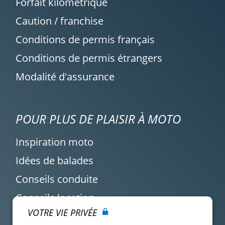
Forfait kilométrique
Caution / franchise
Conditions de permis français
Conditions de permis étrangers
Modalité d'assurance
POUR PLUS DE PLAISIR À MOTO
Inspiration moto
Idées de balades
Conseils conduite
Conseils location
VOTRE VIE PRIVÉE
Actualité Easy Renter