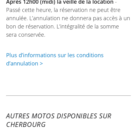
Après 12h00 (midi) la veille de la location
-
le lundi parce que la boutique est fermé
Passé cette heure, la réservation ne peut être
ce jour-là, c'est un frein pour une location
annulée. L’annulation ne donnera pas accès à un
sur un samedi / dimanche. Le personnel
bon de réservation. L’intégralité de la somme
de Elite Moto est très sympa et très pro.
sera conservée.
C'est un point fort.
Plus d’informations sur les conditions
d’annulation >
PATRICE
Kawasaki Versys 650 A2 ~ Elite Moto
2 Novembre 2024
Moto en état neuf parfait pour le Versys
que j’ai pris !
AUTRES MOTOS DISPONIBLES SUR
CHERBOURG