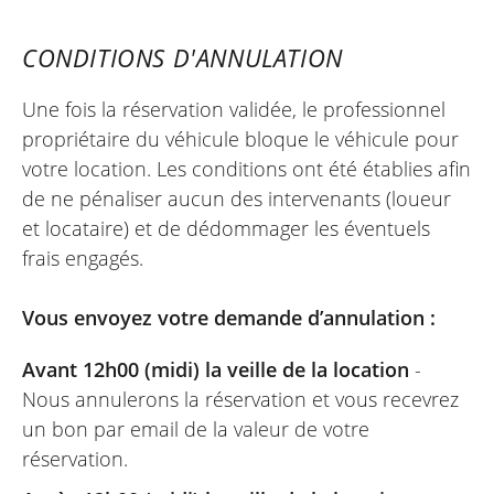
Peugeot XP400 GT A2 ~ Elite Moto
Équipement de série : Sabot moteur, protège-
13 & 14 août 25
CONDITIONS D'ANNULATION
mains, éclairage Full LED
Accueil. État du Scooter 400 : neuf.
Prestation parfaite !
Homologation : Euro 5+
Une fois la réservation validée, le professionnel
propriétaire du véhicule bloque le véhicule pour
votre location. Les conditions ont été établies afin
de ne pénaliser aucun des intervenants (loueur
FRANCOIS
et locataire) et de dédommager les éventuels
Kawasaki Versys 650 A2 ~ Elite Moto
frais engagés.
du 2 au 5 mai
Moto de démonstration en parfait état,
Vous envoyez votre demande d’annulation :
très agréable à piloter, j'ai fait 600 km sur
les côtes de la baie de seine. C'était
Avant 12h00 (midi) la veille de la location
-
parfait. Je recommencerai. J'aimerais
Nous annulerons la réservation et vous recevrez
pouvoir réserver sur un coup de tête de
un bon par email de la valeur de votre
jour pour le lendemain, mais je ne suis
réservation.
pas sûr que ce soit possible. J'ai dû payer