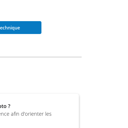
 technique
oidissement liquide, distribution
papes
à soufflets de 41 mm.
t, double combiné
m.
m, étrier flottant Nissin à double
oto ?
ce afin d'orienter les
ottant Nissin à double piston, ABS