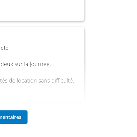
sistance
Moto
deux sur la journée,
és de location sans difficulté.
oto