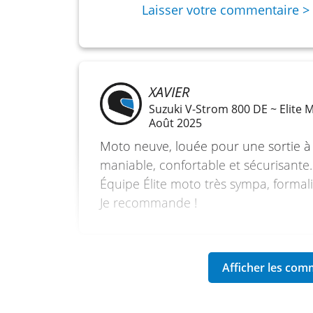
Pneu avant : 130/70-18M/C 63H
Laisser votre commentaire >
Pneu arrière : 150/80-16M/C 71H
Hauteur de selle : 735 mm
Cadre : Treillis tubulaire en acier haute ré
XAVIER
Suzuki V-Strom 800 DE ~ Elite 
Août 2025
Moto neuve, louée pour une sortie à 
maniable, confortable et sécurisante.
Équipe Élite moto très sympa, formalit
Je recommande !
PHILIPPE
Peugeot XP400 GT A2 ~ Elite M
13 & 14 août 25