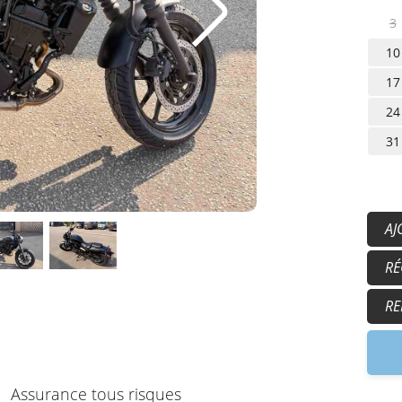
3
10
17
24
31
AJ
50
RÉ
15
17
RE
9h
Assurance tous risques