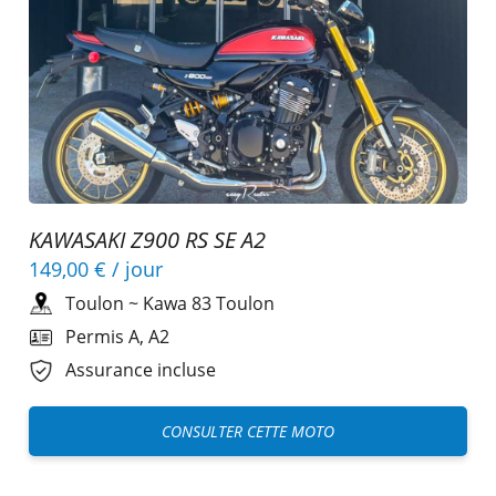
KAWASAKI Z900 RS SE A2
149,00 €
/ jour
Toulon
~
Kawa 83 Toulon
Permis A, A2
Assurance incluse
CONSULTER CETTE MOTO