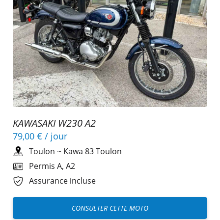
KAWASAKI W230 A2
79,00 €
/ jour
Toulon
~
Kawa 83 Toulon
Permis A, A2
Assurance incluse
CONSULTER CETTE MOTO