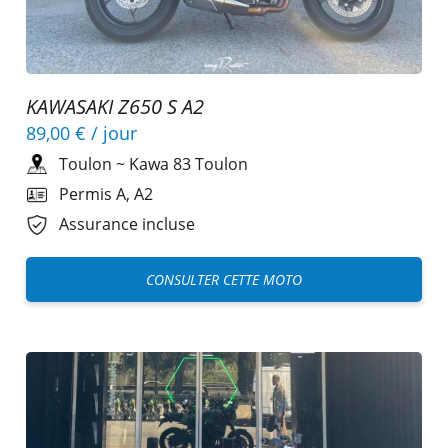
KAWASAKI Z650 S A2
89,00 €
/ jour
Toulon
~
Kawa 83 Toulon
Permis A, A2
Assurance incluse
CONSULTER CETTE MOTO