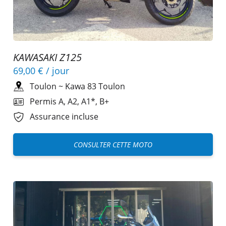
KAWASAKI Z125
69,00 €
/ jour
Toulon
~
Kawa 83 Toulon
Permis A, A2, A1*, B+
Assurance incluse
CONSULTER CETTE MOTO