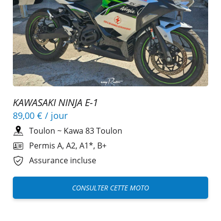
KAWASAKI NINJA E-1
89,00 €
/ jour
Toulon
~
Kawa 83 Toulon
Permis A, A2, A1*, B+
Assurance incluse
CONSULTER CETTE MOTO